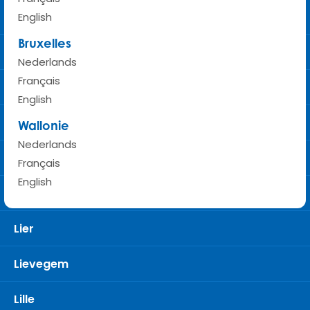
Laarne
English
Bruxelles
Laken
Nederlands
Français
Landen
English
Leuven
Wallonie
Nederlands
Libramont
Français
English
Liège
Lier
Lievegem
Lille