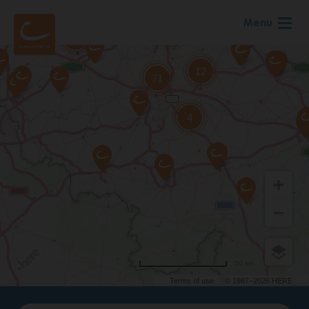
Skip
Menu
to
main
content
50 km
Terms of use
© 1987–2026 HERE