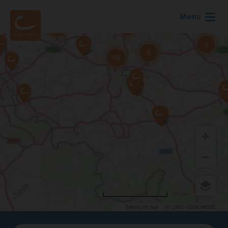
Skip
Menu
to
main
content
50 km
Terms of use
© 1987–2026 HERE