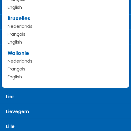
Laarne
English
Bruxelles
Laken
Nederlands
Français
Landen
English
Leuven
Wallonie
Nederlands
Libramont
Français
English
Liège
Lier
Lievegem
Lille