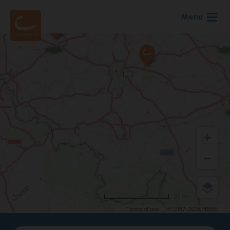
Skip
Menu
to
main
content
50 km
Terms of use
© 1987–2026 HERE