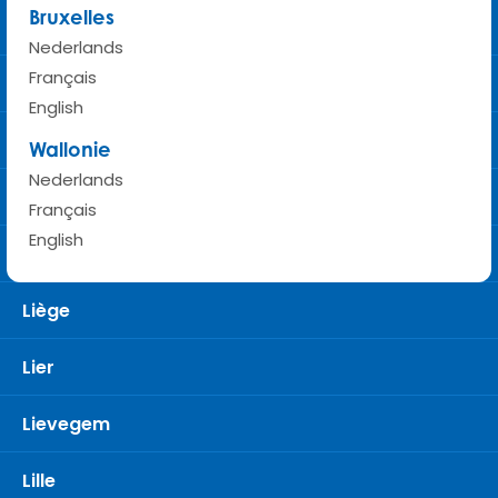
Bruxelles
Laarne
Nederlands
Français
Laken
English
Landen
Wallonie
Nederlands
Leuven
Français
English
Libramont
Liège
Lier
Lievegem
Lille