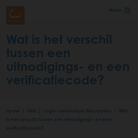
Skip
Menu
to
main
content
Wat is het verschil
tussen een
uitnodigings- en een
verificatiecode?
Home
FAQ
Login cambioApp/Mycambio
Wat
Breadcrumb
is het verschil tussen een uitnodigings- en een
verificatiecode?