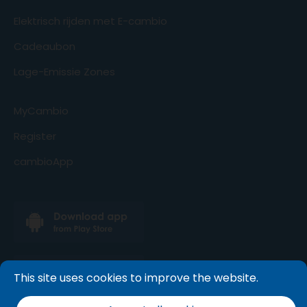
Elektrisch rijden met E-cambio
Cadeaubon
Lage-Emissie Zones
MyCambio
Register
cambioApp
This site uses cookies to improve the website.