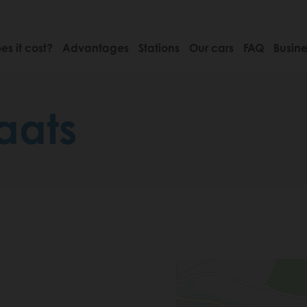
s it cost?
Advantages
Stations
Our cars
FAQ
Busine
aats