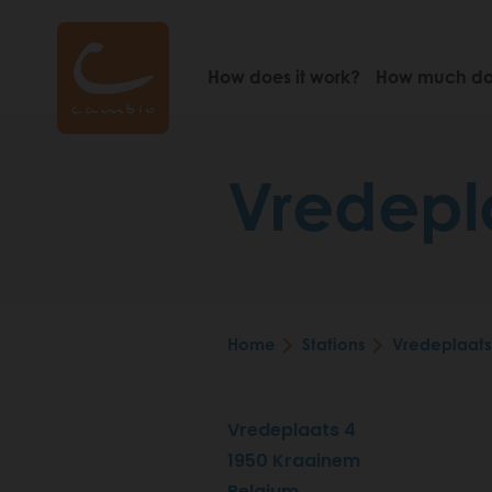
Skip
to
main
How does it work?
How much doe
content
Vredepl
Home
Stations
Vredeplaats
Breadcrumb
Vredeplaats 4
1950
Kraainem
Belgium