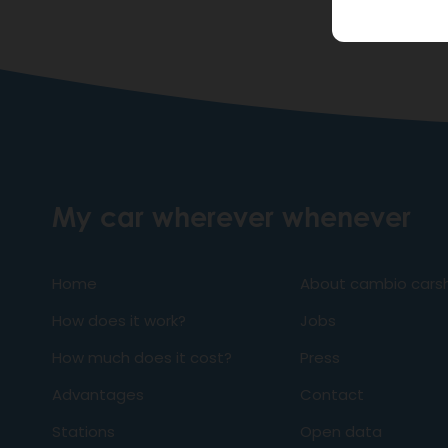
My car wherever whenever
Home
About cambio carsh
How does it work?
Jobs
How much does it cost?
Press
Advantages
Contact
Stations
Open data