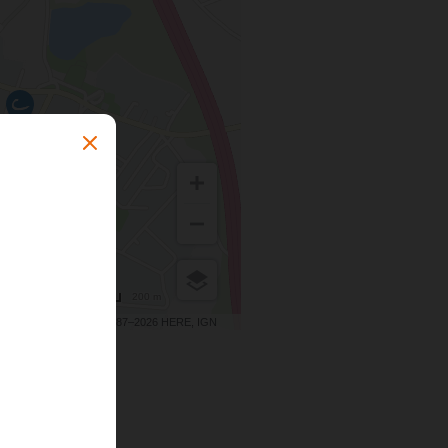
200 m
Terms of use
© 1987–2026 HERE, IGN
s