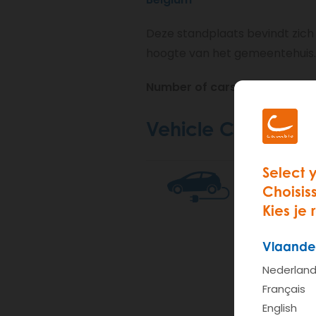
Deze standplaats bevindt zich
hoogte van het gemeentehuis.
Number of cars at this station
Vehicle Classes
Select 
S e-cambi
Choisis
Kies je 
Vlaande
Nederlan
Français
English