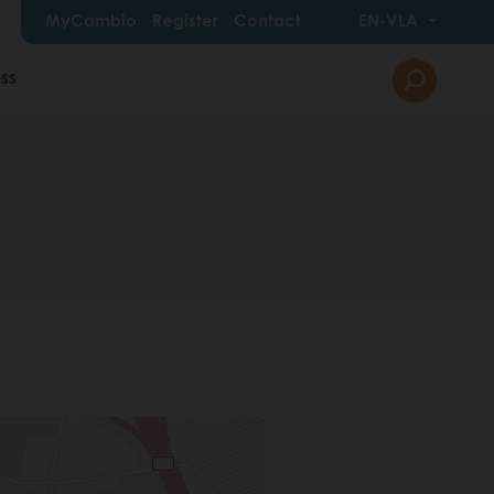
MyCambio
Register
Contact
EN-VLA
ss