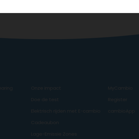
aring
Onze impact
MyCambio
Doe de test
Register
Elektrisch rijden met E-cambio
cambioApp
Cadeaubon
Lage-Emissie Zones