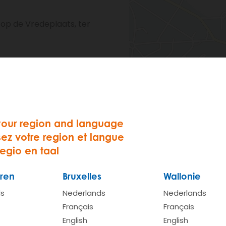
 op de Vredeplaats, ter
: 2
your region and language
o autom.
sez votre region et langue
regio en taal
ren
Bruxelles
Wallonie
ds
Nederlands
Nederlands
View on Google Map
Français
Français
English
English