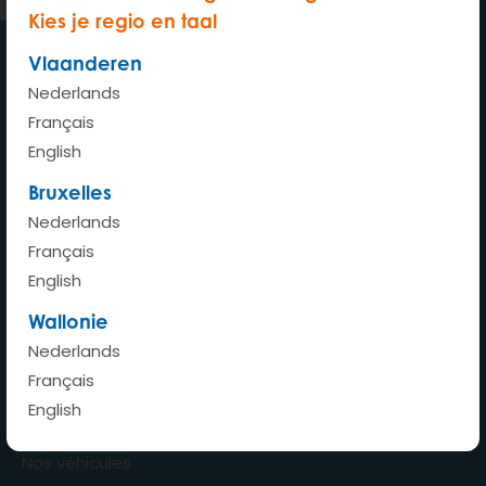
Kies je regio en taal
Vlaanderen
Nederlands
Ma voiture où je veux quand je
Français
veux
English
Bruxelles
Nederlands
Français
Accueil
English
Comment ça marche ?
Wallonie
Combien ça coûte ?
Nederlands
Français
Avantages
English
Stations
Nos véhicules