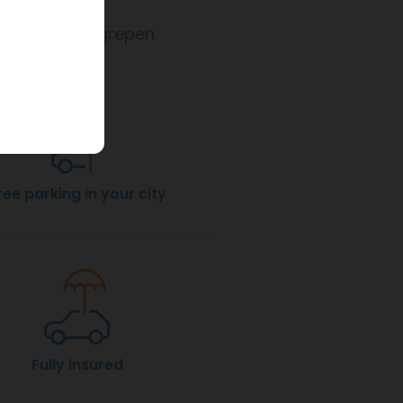
alles is inbegrepen.
ree parking in your city
Fully insured