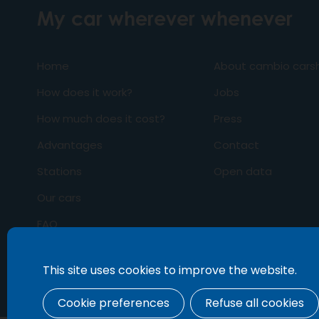
My car wherever whenever
Home
About cambio carsh
How does it work?
Jobs
How much does it cost?
Press
Advantages
Contact
Stations
Open data
Our cars
FAQ
Business
This site uses cookies to improve the website.
Cookie preferences
Refuse all cookies