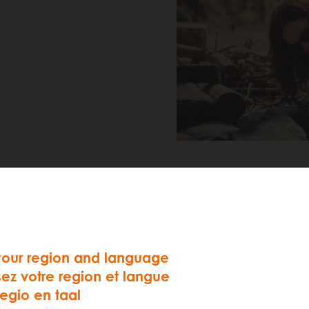
 auto zonder z
your region and language
sez votre region et langue
regio en taal