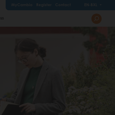
MyCambio
Register
Contact
EN-BXL
ss