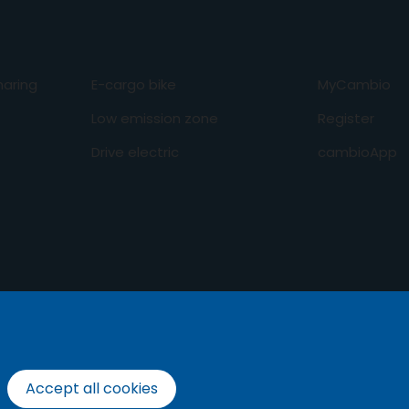
aring
E-cargo bike
MyCambio
Low emission zone
Register
Drive electric
cambioApp
Accept all cookies