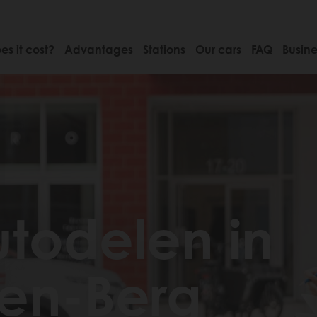
s it cost?
Advantages
Stations
Our cars
FAQ
Busine
todelen in
den-Berg