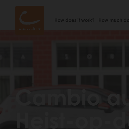
Skip
to
main
How does it work?
How much doe
content
Cambio au
Heist-op-