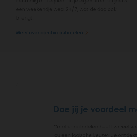
Eenmalig of frequent. In je eigen stad of tijdens
een weekendje weg. 24/7, wat de dag ook
brengt.
Meer over cambio autodelen
Doe jij je voordeel 
Cambio autodelen heeft zoveel voo
jou een logische keuze? Je ontdek