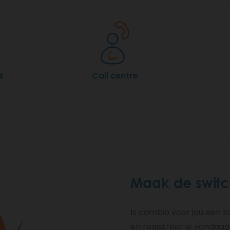
e
Call centre
Maak de switc
Is cambio voor jou een 
en registreer je vandaag