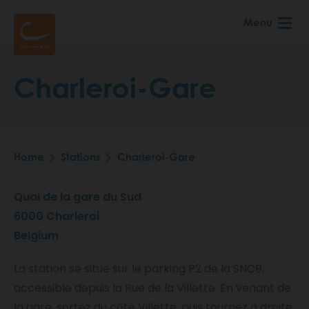
Skip
Menu
to
main
content
Charleroi-Gare
Home
Stations
Charleroi-Gare
Breadcrumb
Quai de la gare du Sud
6000
Charleroi
Belgium
La station se situe sur le parking P2 de la SNCB,
accessible depuis la Rue de la Villette. En venant de
la gare, sortez du côté Villette, puis tournez à droite