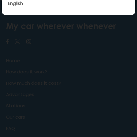
English
My car wherever whenever
Home
How does it work?
How much does it cost?
Advantages
Stations
Our cars
FAQ