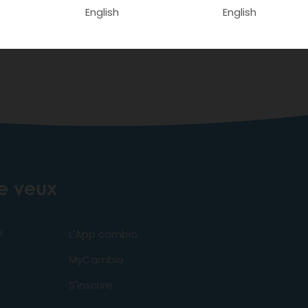
English
English
je veux
?
L'App cambio
MyCambio
S'inscrire