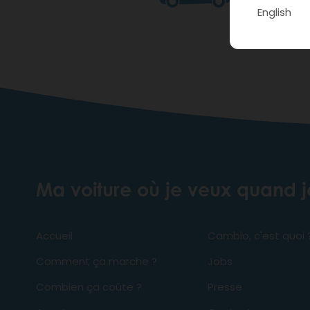
English
Ma voiture où je veux quand 
Accueil
Cambio, c'est quoi 
Comment ça marche ?
Jobs
Combien ça coûte ?
Presse