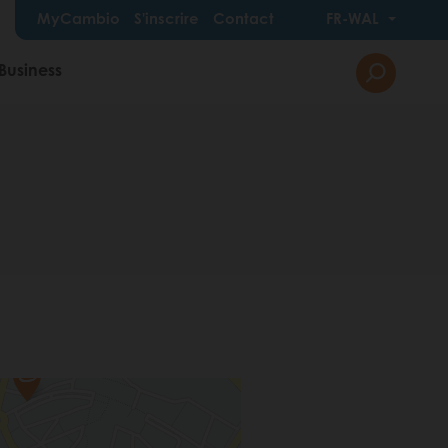
MyCambio
S'inscrire
Contact
FR-WAL
Business