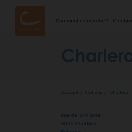
Aller
au
contenu
Comment ça marche ?
Combien
principal
Charler
Accueil
Stations
Charleroi
Fil
d'Ariane
Rue de la Villette
6000
Charleroi
Belgique