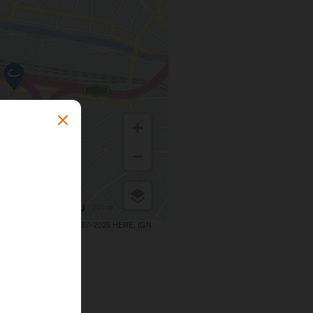
200 m
Terms of use
© 1987–2026 HERE, IGN