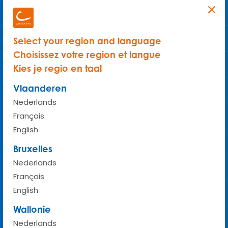
Kessel-Lo
Koekelberg
Select your region and language
Choisissez votre region et langue
Kortrijk
Kies je regio en taal
Vlaanderen
Kraainem
Nederlands
Français
Kruisem
English
Laakdal
Bruxelles
Nederlands
Laarne
Français
English
Landen
Wallonie
Leuven
Nederlands