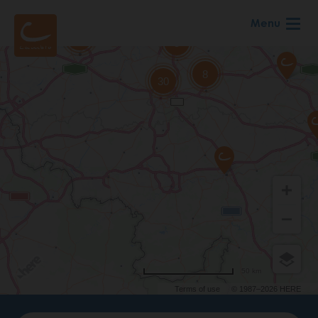
Aller
Menu
au
contenu
principal
50 km
Terms of use
© 1987–2026 HERE