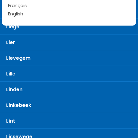
Français
Libramont
English
Liège
Lier
Lievegem
Lille
Linden
Linkebeek
Lint
Lissewege