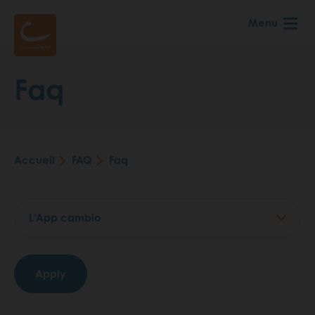
Aller
Menu
au
contenu
principal
Faq
Accueil
FAQ
Faq
Fil
d'Ariane