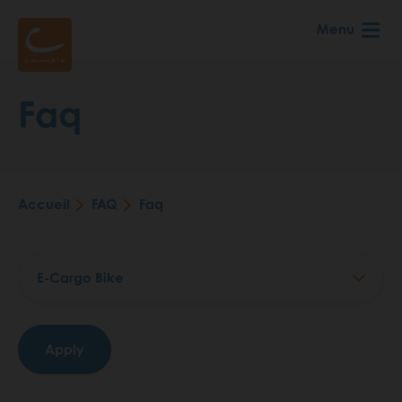
Aller
Menu
au
contenu
principal
Faq
Accueil
FAQ
Faq
Fil
d'Ariane