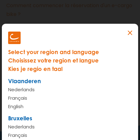
Comment commencer la réservation d'un e-cargo
bike ?
Comment réserver un e-cargo bike à Bruxelles ?
Comment retrouver et accéder à la station e-
Select your region and language
cargo bike ?
Choisissez votre region et langue
En route avec un e-cargo bike
Kies je regio en taal
Vlaanderen
Informations importantes (prix, autonomie,
Nederlands
capacité de chargement, ...)
Français
English
Retourner l’e-cargo bike
Bruxelles
Nederlands
Français