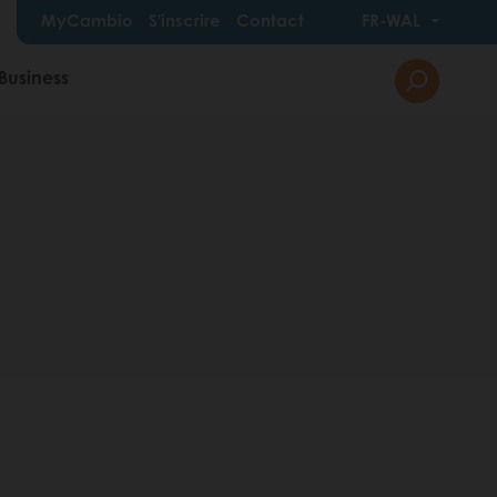
MyCambio
S'inscrire
Contact
FR-WAL
Business