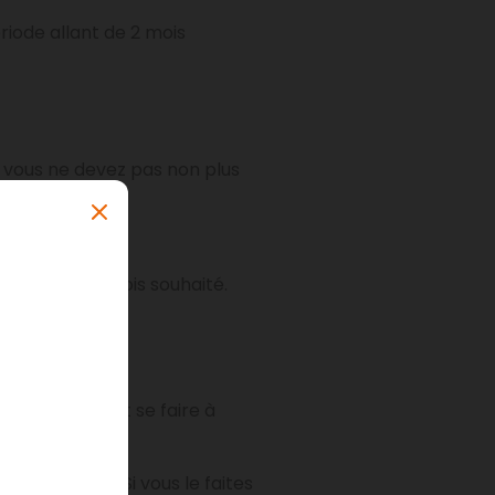
iode allant de 2 mois
 vous ne devez pas non plus
nier jour du mois souhaité.
demande doit se faire à
ois suivant. Si vous le faites