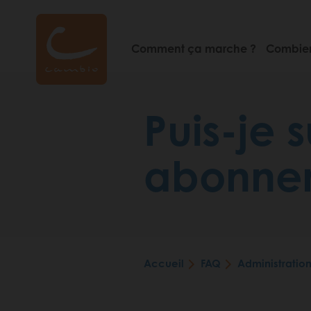
Aller
au
contenu
Comment ça marche ?
Combien
principal
Puis-je
abonne
Accueil
FAQ
Administratio
Fil
d'Ariane