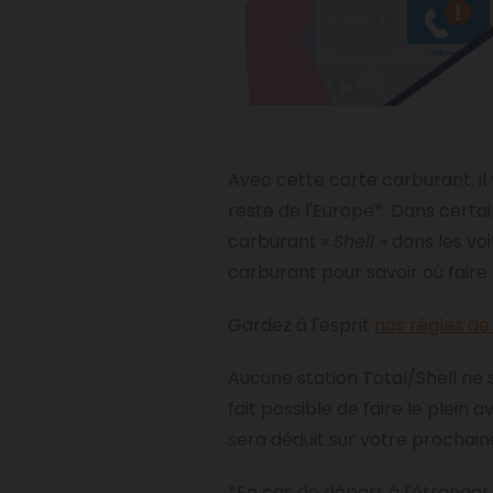
Avec cette carte carburant, il 
reste de l'Europe*. Dans certai
carburant «
Shell
» dans les vo
carburant pour savoir où faire l
Gardez à l'esprit
nos règles de
Aucune station Total/Shell ne se
fait possible de faire le ple
sera déduit sur votre prochai
*En cas de départ à l'étranger, 