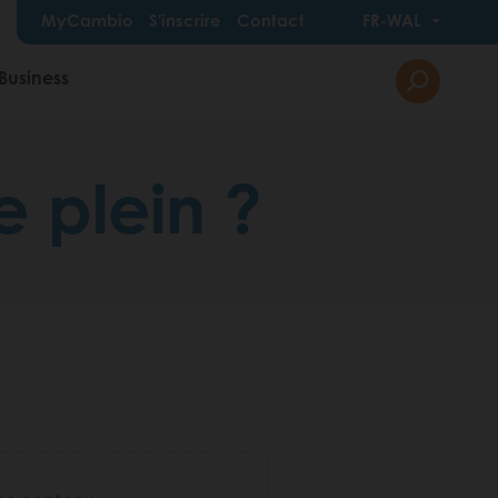
MyCambio
S'inscrire
Contact
FR-WAL
Business
e plein ?