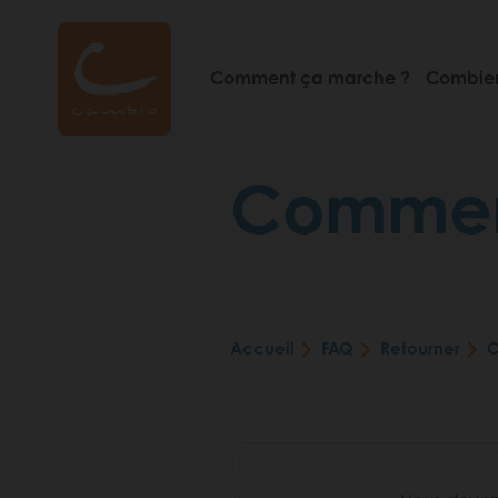
Aller
au
contenu
Comment ça marche ?
Combien
principal
Comment 
Accueil
FAQ
Retourner
C
Fil
d'Ariane
Video