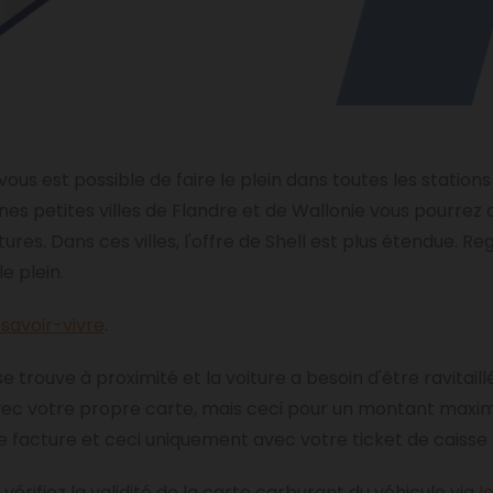
vous est possible de faire le plein dans toutes les stations
nes petites villes de Flandre et de Wallonie vous pourrez 
itures. Dans ces villes, l'offre de Shell est plus étendue. R
e plein.
 savoir-vivre
.
 trouve à proximité et la voiture a besoin d'être ravitaill
in avec votre propre carte, mais ceci pour un montant ma
ne facture et ceci uniquement avec votre ticket de cais
vérifiez la validité de la carte carburant du véhicule via
l