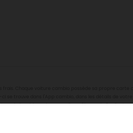
es frais. Chaque voiture cambio possède sa propre carte c
-ci se trouve dans l'App cambio, dans les détails de votre
teur de bord, le code apparaît sur l'écran de l'ordinateur