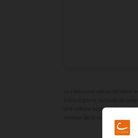
Le carburant est inclus dans l
boîte à gants. Le code de celle
une voiture équipée d'un ordina
moteur de la voiture.