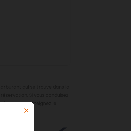
arburant qui se trouve dans la
 réservation. Si vous conduisez
 dès que vous éteignez le