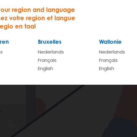
your region and language
sez votre region et langue
regio en taal
ren
Bruxelles
Wallonie
ds
Nederlands
Nederlands
Français
Français
English
English