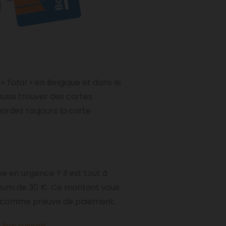
 «
Total
» en Belgique et dans le
aussi trouver des cartes
egardez toujours la carte
ée en urgence ? Il est tout à
ximum de 30 €. Ce montant vous
se comme preuve de paiement.
e lien suivant
.