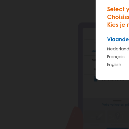
Select 
Choisis
Kies je 
Vlaande
Nederlan
Français
English