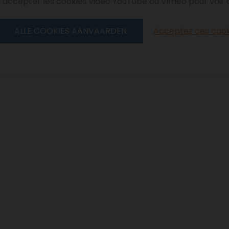
 accepter les cookies vidéo YouTube ou Vimeo pour voir 
ALLE COOKIES AANVAARDEN
Acceptez ces cook