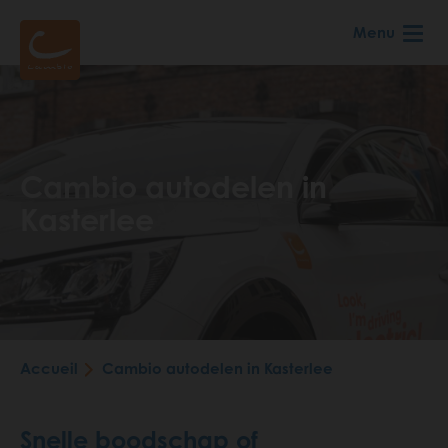
Aller
Menu
au
contenu
principal
Cambio autodelen in
Kasterlee
Fil
Accueil
Cambio autodelen in Kasterlee
d'Ariane
Snelle boodschap of