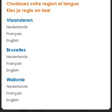
Choisissez votre region et langue
Disponible partout
Carburant inclus
Kies je regio en taal
Vlaanderen
Nederlands
Français
English
Stationnement gratuit
L’entretien est compris
Bruxelles
dans votre quartier
dans le prix
Nederlands
Français
English
Wallonie
Nederlands
Français
Plus jamais de nettoyage
Assurance comprise
English