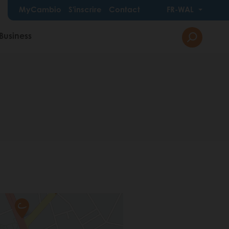
MyCambio
S'inscrire
Contact
FR-WAL
Business