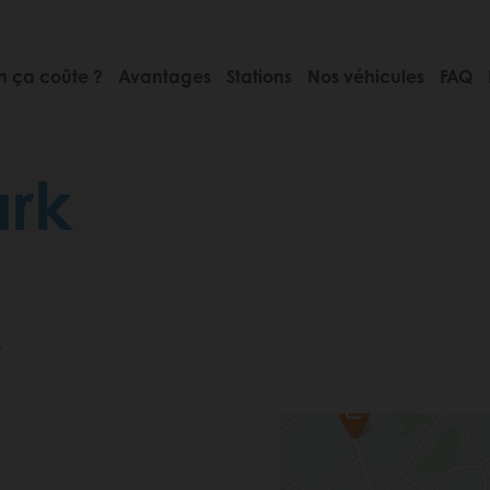
 ça coûte ?
Avantages
Stations
Nos véhicules
FAQ
ark
k