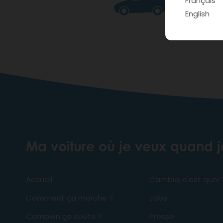
Français
S Mini
English
Ma voiture où je veux quand 
Accueil
Cambio, c'est quoi 
Comment ça marche ?
Jobs
Combien ça coûte ?
Presse