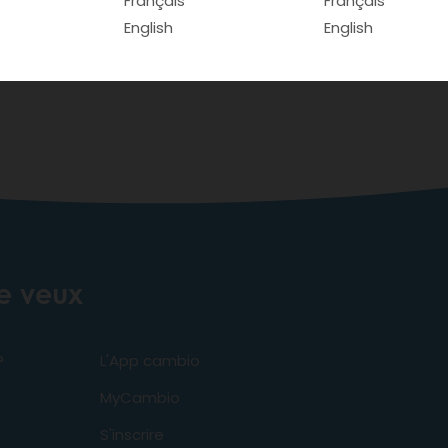
Français
Français
English
English
je veux
?
L'App cambio
MyCambio
S'inscrire