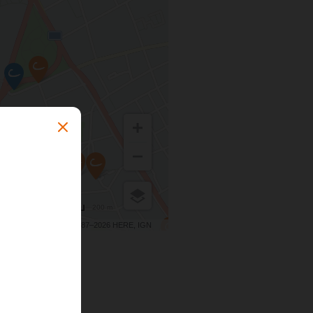
200 m
Terms of use
© 1987–2026 HERE, IGN