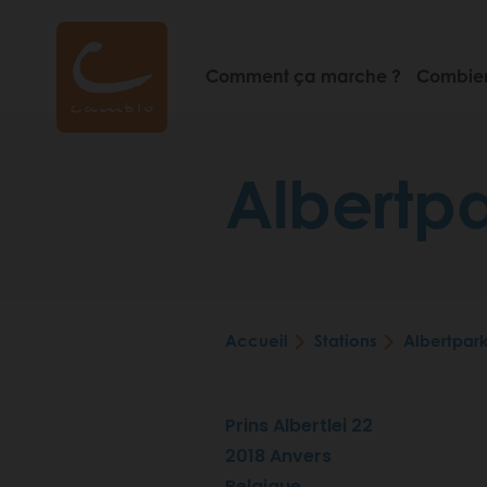
Aller
au
contenu
Comment ça marche ?
Combien
principal
Albertp
Accueil
Stations
Albertpar
Fil
d'Ariane
Prins Albertlei 22
2018
Anvers
Belgique