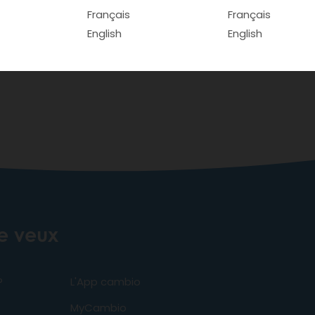
Français
Français
lume-5+2pl
English
English
je veux
?
L'App cambio
MyCambio