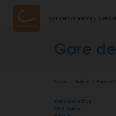
Aller
au
contenu
Comment ça marche ?
Combien
principal
Gare de
Accueil
Stations
Gare de M
Fil
d'Ariane
Stationsstraat 39
2800
Malines
Belgique