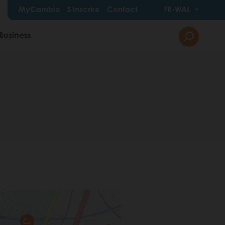
MyCambio
S'inscrire
Contact
FR-WAL
Business