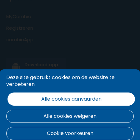
MyCambio
Registreren
cambioApp
Deze site gebruikt cookies om de website te
verbeteren.
Alle cookies aanvaarden
Alle cookies weigeren
Cookie voorkeuren
Algemene voorwaarden
.
Cookie beleid
.
Privacy policy
.