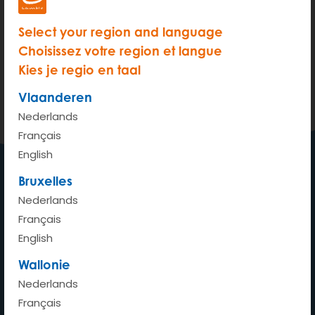
Select your region and language
Oeps
Choisissez votre region et langue
Kies je regio en taal
Deze pagina bestaat niet (meer).
Vlaanderen
Naar de homepage
Nederlands
Français
English
Bruxelles
Een auto waar ik wil, wanneer
Nederlands
ik wil
Français
English
Wallonie
Nederlands
Home
Français