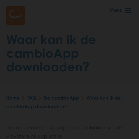
Skip
Menu
to
main
content
Waar kan ik de
cambioApp
downloaden?
Home
FAQ
De cambioApp
Waar kan ik de
Breadcrumb
cambioApp downloaden?
Je kan de cambioApp gratis downloaden via de
Playstore of App Store