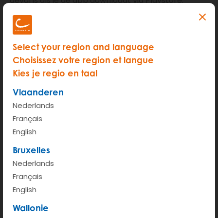
geval is als je de app downloadt via Playstore.
Select your region and language
Choisissez votre region et langue
Kies je regio en taal
Video
Vlaanderen
Je moet de cookies voor video's van
Nederlands
YouTube of Vimeo aanvaarden om deze
Français
inhoud te kunnen bekijken.
English
Bruxelles
ALLE COOKIES AANVAARDEN
Nederlands
Français
Deze cookies aanvaarden
English
Wallonie