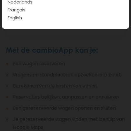
Nederlands
Français
English
Met de cambioApp kan je:
Een wagen reserveren
Wagens en standplaatsen opzoeken in je buurt
Berekenen van de kosten van een rit
Reservaties bekijken, aanpassen en annuleren
Een gereserveerde wagen openen en sluiten
Je gereserveerde wagen vinden met behulp van
Google Maps