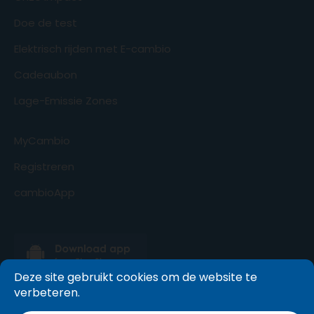
Doe de test
Elektrisch rijden met E-cambio
Cadeaubon
Lage-Emissie Zones
MyCambio
Registreren
cambioApp
Deze site gebruikt cookies om de website te
verbeteren.