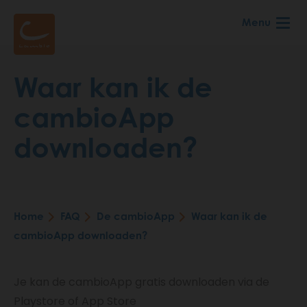
Skip
Menu
to
main
content
Waar kan ik de
cambioApp
downloaden?
Home
FAQ
De cambioApp
Waar kan ik de
Breadcrumb
cambioApp downloaden?
Je kan de cambioApp gratis downloaden via de
Playstore of App Store