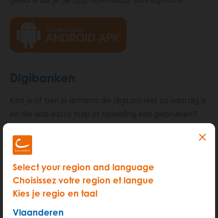
geval is als je de app downloadt via Playstore.
Digibanken
Ken je of ben je iemand die digitaal niet zo vaardig is
en die wat extra hulp of opleiding kan gebruiken?
Ga dan gerust eens langs een digibank in je buurt.
Daar helpen ze jou gratis op weg.
Select your region and language
Choisissez votre region et langue
Vind een digibank in je buurt
Kies je regio en taal
Vlaanderen