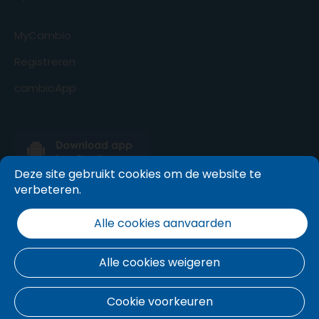
MyCambio
Registreren
cambioApp
Deze site gebruikt cookies om de website te
verbeteren.
Alle cookies aanvaarden
Alle cookies weigeren
Cookie voorkeuren
Algemene voorwaarden
.
Cookie beleid
.
Privacy policy
.