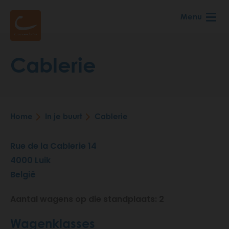
Skip
Menu
to
main
content
Cablerie
Home
In je buurt
Cablerie
Breadcrumb
Rue de la Cablerie 14
4000
Luik
België
Aantal wagens op die standplaats: 2
Wagenklasses