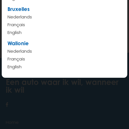
200 m
Bruxelles
Terms of use
© 1987–2026 HERE, IGN
Nederlands
Français
Bekijken op Google Maps
English
Wallonie
Nederlands
Français
English
Een auto waar ik wil, wanneer
ik wil
Home