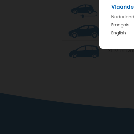
Vlaande
S e-cambi
Nederlan
Français
S Mini
English
XL Monovo