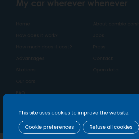
My car wherever whenever
Home
About cambio carsh
How does it work?
Jobs
How much does it cost?
Press
Advantages
Contact
Stations
Open data
Our cars
FAQ
Business
This site uses cookies to improve the website.
Cookie preferences
Refuse all cookies