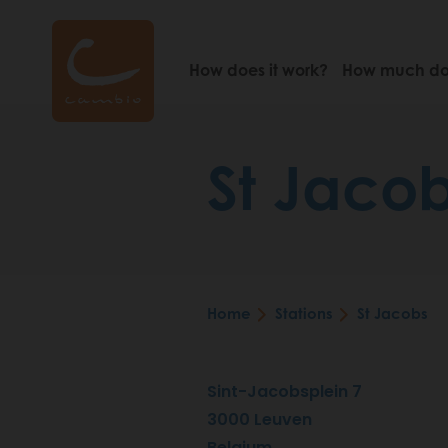
Skip
to
main
How does it work?
How much doe
content
St Jaco
Home
Stations
St Jacobs
Breadcrumb
Sint-Jacobsplein 7
3000
Leuven
Belgium