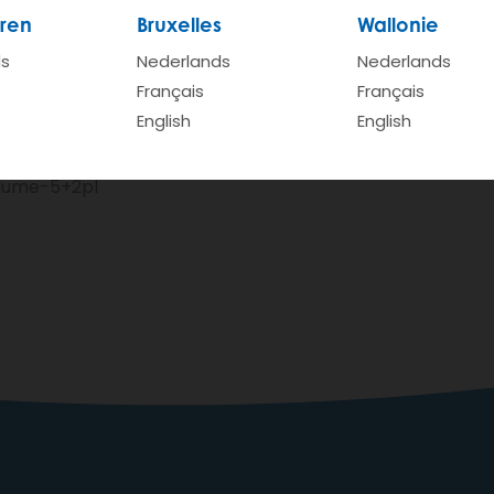
ren
Bruxelles
Wallonie
o autom.
ds
Nederlands
Nederlands
Français
Français
English
English
lume-5+2pl