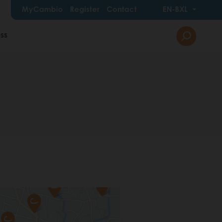
MyCambio
Register
Contact
EN-BXL
ss