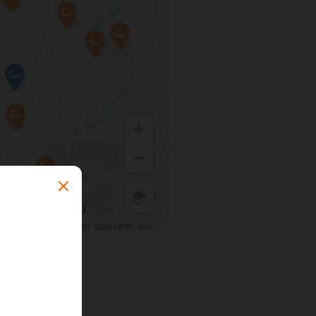
200 m
Terms of use
© 1987–2026 HERE, IGN
s