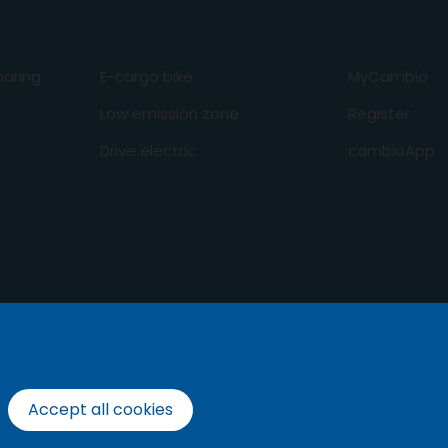
aring
E-cargo bike
MyCambio
Low emission zone
Register
Drive electric
cambioApp
Accept all cookies