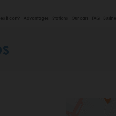
s it cost?
Advantages
Stations
Our cars
FAQ
Busine
bs