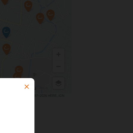
200 m
Terms of use
© 1987–2026 HERE, IGN