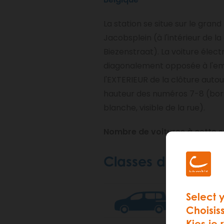
La station se situe sur le grand
Jacobsplein (à l'intérieur de la
Biezenstraat). La voiture élect
diagonalement opposée à l'e
l'EXTERIEUR de la clôture autou
hauteur des numéros 7-8 (bo
blanche, visible de la rue).
Nombre de voitures à cette st
Classes de véhicu
Select 
L Minivan
Choisis
Kies je 