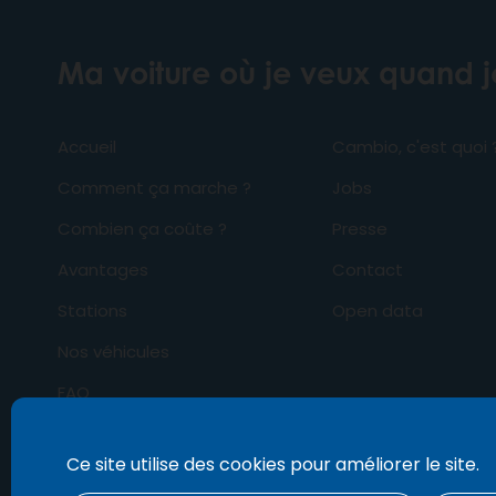
Ma voiture où je veux quand 
Accueil
Cambio, c'est quoi 
Comment ça marche ?
Jobs
Combien ça coûte ?
Presse
Avantages
Contact
Stations
Open data
Nos véhicules
FAQ
Business
Ce site utilise des cookies pour améliorer le site.