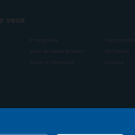
je veux
?
E-cargo bike
L'App cambio
Zone de basse émission
MyCambio
Rouler à l'électrique
S'inscrire