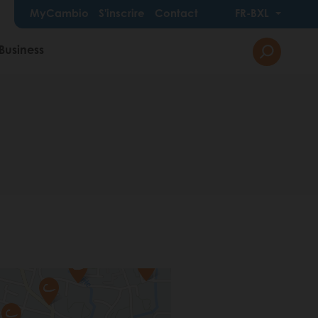
MyCambio
S'inscrire
Contact
FR-BXL
Business