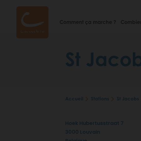
Aller
au
contenu
Comment ça marche ?
Combien
principal
St Jaco
Accueil
Stations
St Jacobs
Fil
d'Ariane
Hoek Hubertusstraat 7
3000
Louvain
Belgique