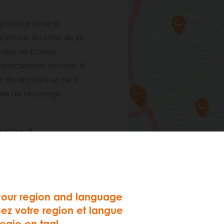
 parking de la St
 clôture, du côté de la
rique se trouve
mplacement normal, à
r de la place et ce à
rne de recharge
ation: 6
les
Voir sur Google Maps
your region and language
sez votre region et langue
regio en taal