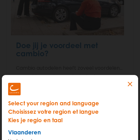
Doe jij je voordeel met
cambio?
Cambio autodelen heeft zoveel voordelen...
Is cambio voor jou een logische keuze? Je
ontdekt het met deze eenvoudige test.
Select your region and language
Doe de test
Choisissez votre region et langue
Kies je regio en taal
Vlaanderen