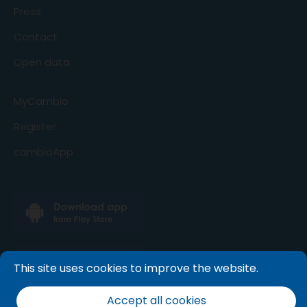
Press
Contact
Open data
MyCambio
Register
cambioApp
This site uses cookies to improve the website.
Accept all cookies