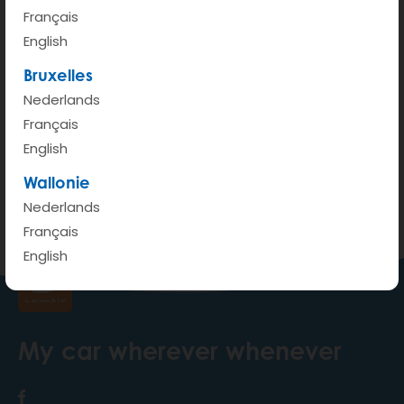
Français
English
Bruxelles
Nederlands
200 m
Français
Terms of use
© 1987–2026 HERE, IGN
English
Wallonie
View on Google Maps
Nederlands
Français
English
My car wherever whenever