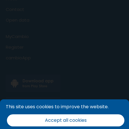
Contact
Open data
MyCambio
Register
cambioApp
This site uses cookies to improve the website.
Accept all cookies