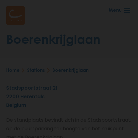
Skip
Menu
to
main
content
Boerenkrijglaan
Home
Stations
Boerenkrijglaan
Breadcrumb
Stadspoortstraat 21
2200
Herentals
Belgium
De standplaats bevindt zich in de Stadspoortstraat,
op de buurtparking ter hoogte van het kruispunt
met de Boerenkrijglaan.