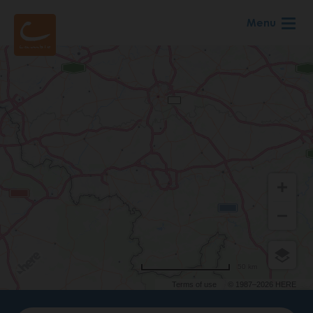
Skip
Menu
to
main
content
50 km
Terms of use
© 1987–2026 HERE