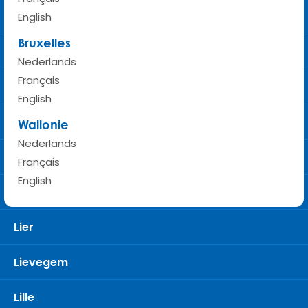
Laarne
English
Bruxelles
Laken
Nederlands
Français
Landen
English
Leuven
Wallonie
Nederlands
Libramont
Français
English
Liège
Lier
Lievegem
Lille