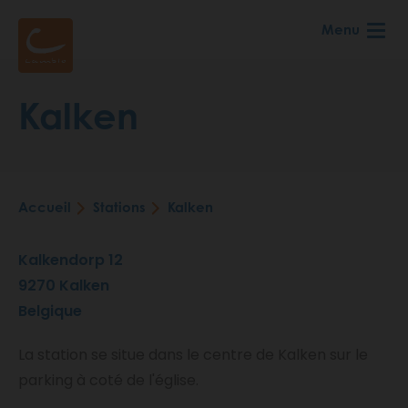
Aller
Menu
au
contenu
principal
Kalken
Accueil
Stations
Kalken
Fil
d'Ariane
Kalkendorp 12
9270
Kalken
Belgique
La station se situe dans le centre de Kalken sur le
parking à coté de l'église.