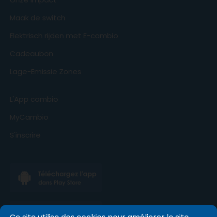
Maak de switch
Elektrisch rijden met E-cambio
Cadeaubon
Lage-Emissie Zones
L'App cambio
MyCambio
S'inscrire