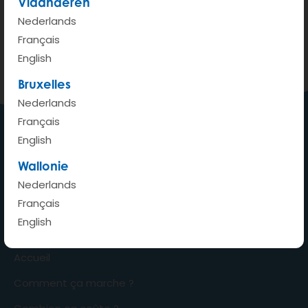
Vlaanderen
Nederlands
Voir sur Google Maps
Français
English
Bruxelles
Nederlands
Français
English
Ma voiture où je veux quand je
Wallonie
veux
Nederlands
Français
English
Accueil
Comment ça marche ?