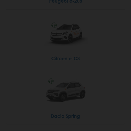
Peugeot e-208
Citroën ë-C3
Dacia Spring