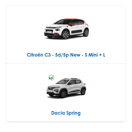
Citroën C3 - 5d/5p New - S Mini + L
Dacia Spring