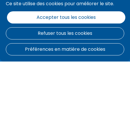
Maak de switch
Ce site utilise des cookies pour améliorer le site.
Elektrisch rijden met E-cambio
Accepter tous les cookies
Cadeaubon
Refuser tous les cookies
Lage-Emissie Zones
Préférences en matière de cookies
L'App cambio
MyCambio
S'inscrire