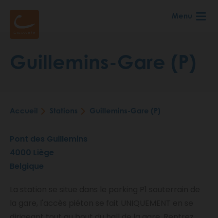
Aller
Menu
au
contenu
principal
Guillemins-Gare (P)
Accueil
Stations
Guillemins-Gare (P)
Fil
d'Ariane
Pont des Guillemins
4000
Liège
Belgique
La station se situe dans le parking P1 souterrain de
la gare, l'accès piéton se fait UNIQUEMENT en se
dirigeant tout au bout du hall de la gare. Rentrez