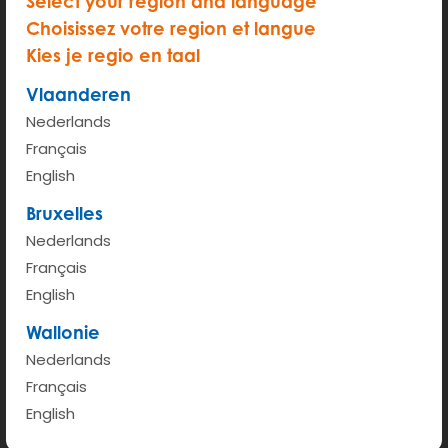
Select your region and language
Choisissez votre region et langue
Kies je regio en taal
Disponible partout
Carburant inclus
Vlaanderen
Nederlands
Français
English
Bruxelles
Stationnement gratuit
L’entretien est compris
Nederlands
dans votre quartier
dans le prix
Français
English
Wallonie
Nederlands
Français
Plus jamais de nettoyage
Assurance comprise
English