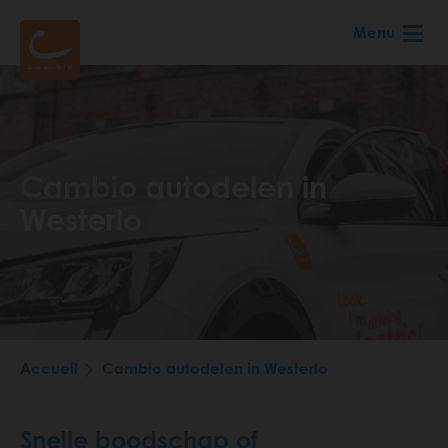
Aller
Menu
au
contenu
principal
Cambio autodelen in
Westerlo
Fil
Accueil
Cambio autodelen in Westerlo
d'Ariane
Snelle boodschap of