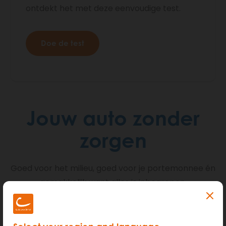
ontdekt het met deze eenvoudige test.
Doe de test
Jouw auto zonder
zorgen
Goed voor het milieu, goed voor je portemonnee én
gemakkelijk want alles is inbegrepen.