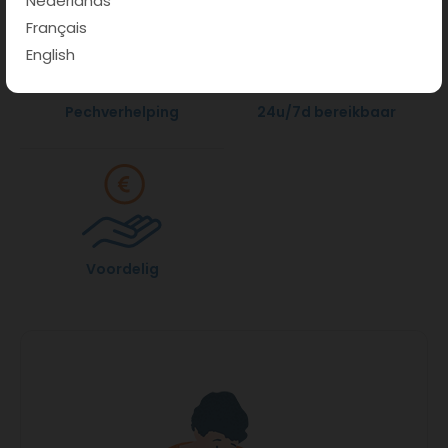
Nederlands
Français
English
Pechverhelping
24u/7d bereikbaar
Voordelig