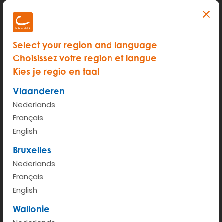
Overal beschikbaar
Brandstof inbegrepen
Select your region and language
Choisissez votre region et langue
Kies je regio en taal
Vlaanderen
Nederlands
Gratis parkeren in jouw
Inclusief onderhoud
Français
stad
English
Bruxelles
Nederlands
Français
English
Nooit meer schoonmaken
Volledig verzekerd
Wallonie