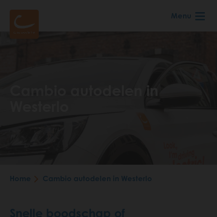
Skip
Menu
to
main
content
Cambio autodelen in
Westerlo
Breadcrumb
Home
Cambio autodelen in Westerlo
Snelle boodschap of