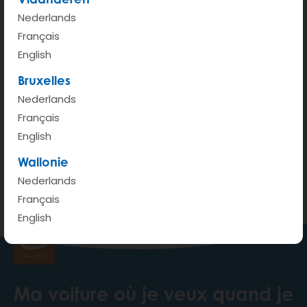
Nederlands
Français
English
Bruxelles
Nederlands
200 m
Français
Terms of use
© 1987–2026 HERE, IGN
English
Wallonie
Voir sur Google Maps
Nederlands
Français
English
Ma voiture où je veux quand je