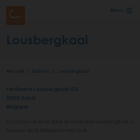
Aller
Menu
au
contenu
principal
Lousbergkaai
Accueil
Stations
Lousbergkaai
Fil
d'Ariane
Ferdinand Lousbergkaai 103
9000
Gand
Belgique
La station se situe dans le Ferdinand Lousbergkaai, à
hauteur de la Résidence Het Volk.