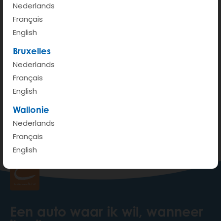
Nederlands
Français
English
Bruxelles
Nederlands
Français
200 m
English
Terms of use
© 1987–2026 HERE, IGN
Wallonie
Nederlands
Bekijken op Google Maps
Français
English
Een auto waar ik wil, wanneer