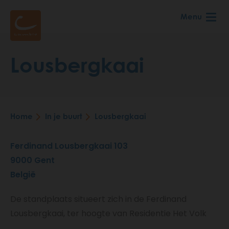
Skip
Menu
to
main
content
Lousbergkaai
Home
In je buurt
Lousbergkaai
Breadcrumb
Ferdinand Lousbergkaai 103
9000
Gent
België
De standplaats situeert zich in de Ferdinand
Lousbergkaai, ter hoogte van Residentie Het Volk