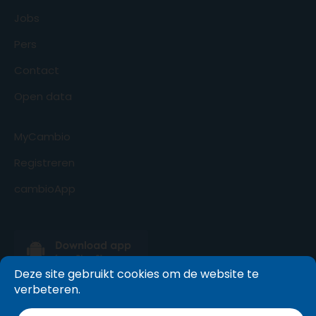
Jobs
Pers
Contact
Open data
MyCambio
Registreren
cambioApp
Deze site gebruikt cookies om de website te
verbeteren.