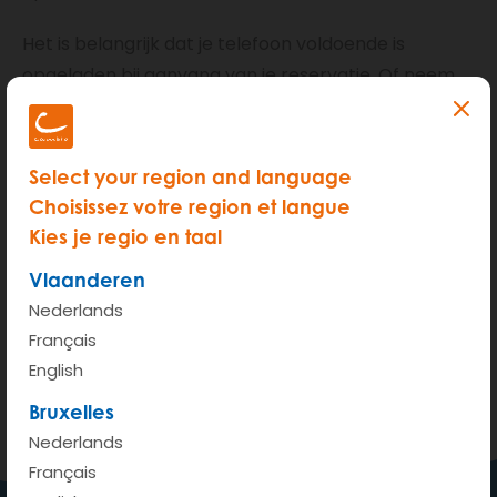
Het is belangrijk dat je telefoon voldoende is
opgeladen bij aanvang van je reservatie. Of neem
een oplaadkabel mee, zo ben je zeker.
Zorg er ook voor dat je steeds de laatste app-
Select your region and language
update hebt geïnstalleerd (indien je smartphone
Choisissez votre region et langue
geen automatische updates doet).
Kies je regio en taal
Vlaanderen
Alle info over de cambioApp
Nederlands
Français
English
Bruxelles
100% App, hoe zit dat?
Nederlands
Français