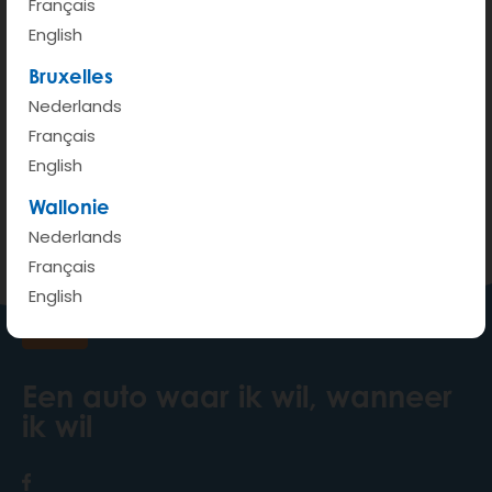
Français
English
Bruxelles
Nederlands
200 m
Français
Terms of use
© 1987–2026 HERE, IGN
English
Bekijken op Google Maps
Wallonie
Nederlands
Français
English
Een auto waar ik wil, wanneer
ik wil