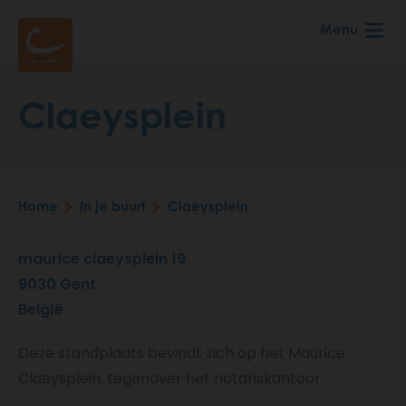
Skip
Menu
to
main
content
Claeysplein
Home
In je buurt
Claeysplein
Breadcrumb
maurice claeysplein 19
9030
Gent
België
Deze standplaats bevindt zich op het Maurice
Claeysplein, tegenover het notariskantoor.