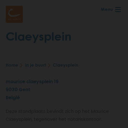
Skip
Menu
to
main
content
Claeysplein
Home
In je buurt
Claeysplein
Breadcrumb
maurice claeysplein 19
9030
Gent
België
Deze standplaats bevindt zich op het Maurice
Claeysplein, tegenover het notariskantoor.