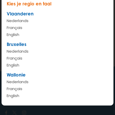
Kies je regio en taal
Vlaanderen
Nederlands
200 m
Français
Terms of use
© 1987–2026 HERE, IGN
English
Bruxelles
Bekijken op Google Maps
Nederlands
Français
English
Wallonie
Nederlands
Français
Een auto waar ik wil, wanneer
English
ik wil