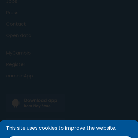
Jobs
Press
Contact
Open data
MyCambio
Register
cambioApp
This site uses cookies to improve the website.