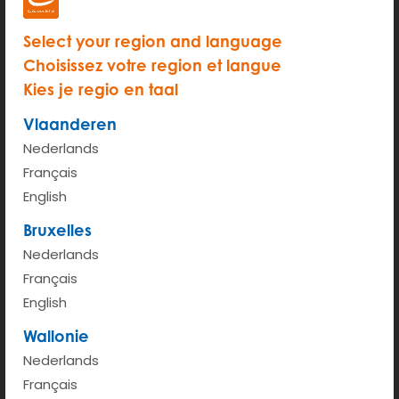
Select your region and language
Choisissez votre region et langue
Kies je regio en taal
Vlaanderen
START
Nederlands
Français
Tarif horaire (de 6h à 00h)
€ 2.35
English
Taux kilométrique <100km
€ 0.41
Bruxelles
Nederlands
Plus d'infos
Français
English
Wallonie
Nederlands
Français