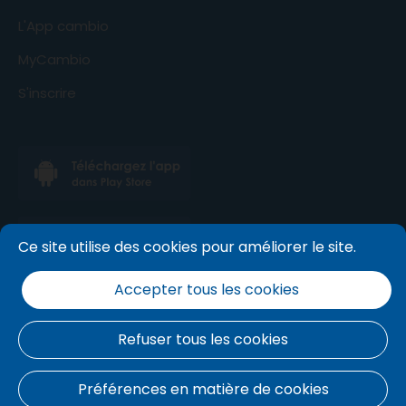
L'App cambio
MyCambio
S'inscrire
Ce site utilise des cookies pour améliorer le site.
Accepter tous les cookies
Refuser tous les cookies
Conditions générales
.
politique de cookies
.
Politique
Préférences en matière de cookies
de confidentialité
.