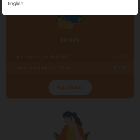
English
BONUS
Tarif horaire (de 6h à 00h)
€ 2.10
Taux kilométrique <100km
€ 0.32
Plus d'infos