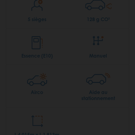
5 sièges
128 g CO²
Essence (E10)
Manuel
Airco
Aide au
stationnement
L 4.015m x L 1.813m