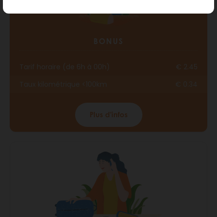
BONUS
Tarif horaire (de 6h à 00h)
€ 2.45
Taux kilométrique <100km
€ 0.34
Plus d'infos