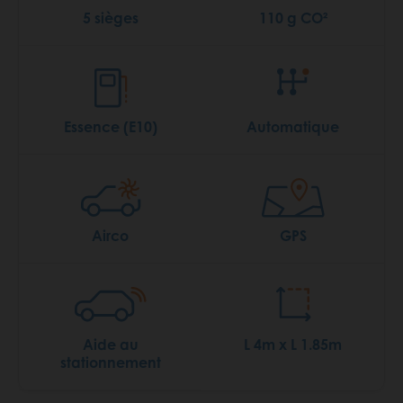
5 sièges
110 g CO²
Essence (E10)
Automatique
Airco
GPS
Aide au
L 4m x L 1.85m
stationnement