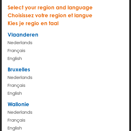
Select your region and language
Choisissez votre region et langue
Kies je regio en taal
START
Vlaanderen
Nederlands
Tarif horaire (de 6h à 00h)
€ 2.95
Français
Taux kilométrique <100km
€ 0.43
English
Bruxelles
Plus d'infos
Nederlands
Français
English
Wallonie
Nederlands
Français
English