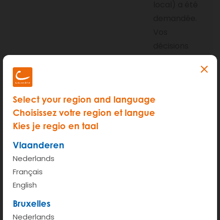
local) a été
demandée.
Vos
décisions
concernant
chaque
service
Select your region and language
(autoriser,
Choisissez votre region et langue
refuser)
Kies je regio en taal
sont
stockées
Vlaanderen
dans ce
Nederlands
cookie et
Français
sont
English
réutilisées
Bruxelles
chaque fois
Nederlands