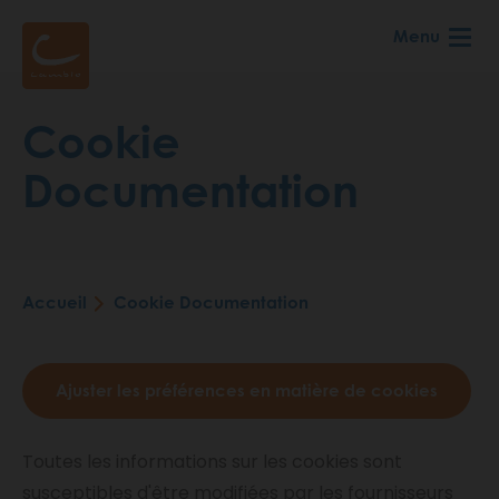
Aller
Menu
au
contenu
principal
Cookie
Documentation
Accueil
Cookie Documentation
Fil
d'Ariane
Ajuster les préférences en matière de cookies
Toutes les informations sur les cookies sont
susceptibles d'être modifiées par les fournisseurs