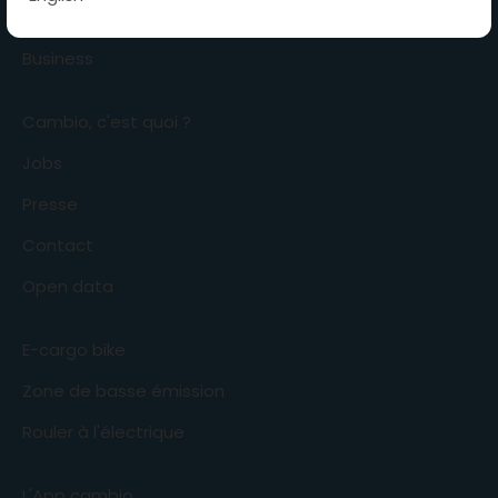
FAQ
Business
Cambio, c'est quoi ?
Jobs
Presse
Contact
Open data
E-cargo bike
Zone de basse émission
Rouler à l'électrique
L'App cambio