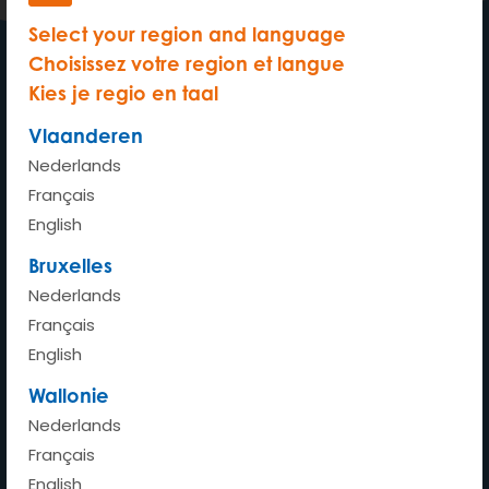
Select your region and language
Choisissez votre region et langue
Kies je regio en taal
Ma voiture où je veux quand je
veux
Vlaanderen
Nederlands
Français
English
Accueil
Bruxelles
Nederlands
Comment ça marche ?
Français
Combien ça coûte ?
English
Avantages
Wallonie
Nederlands
Stations
Français
Nos véhicules
English