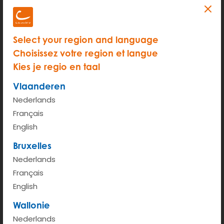
Dans cette vidéo, vous obtenez une vue d'ensemble
sur la façon dont vous devez utiliser les voitures
cambio.
Select your region and language
Choisissez votre region et langue
Kies je regio en taal
Video
Vous devez accepter les cookies vidéo
Vlaanderen
YouTube ou Vimeo pour voir ce contenu.
Nederlands
Français
ALLE COOKIES AANVAARDEN
English
Bruxelles
Acceptez ces cookies
Nederlands
Français
English
Wallonie
Nederlands