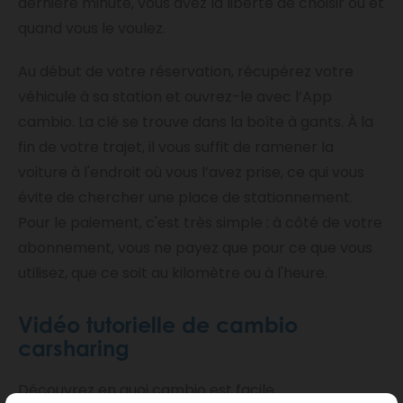
dernière minute, vous avez la liberté de choisir où et
quand vous le voulez.
Au début de votre réservation, récupérez votre
véhicule à sa station et ouvrez-le avec l’App
cambio. La clé se trouve dans la boîte à gants. À la
fin de votre trajet, il vous suffit de ramener la
voiture à l'endroit où vous l’avez prise, ce qui vous
évite de chercher une place de stationnement.
Pour le paiement, c'est très simple : à côté de votre
abonnement, vous ne payez que pour ce que vous
utilisez, que ce soit au kilomètre ou à l'heure.
Vidéo tutorielle de cambio
carsharing
Découvrez en quoi cambio est facile.