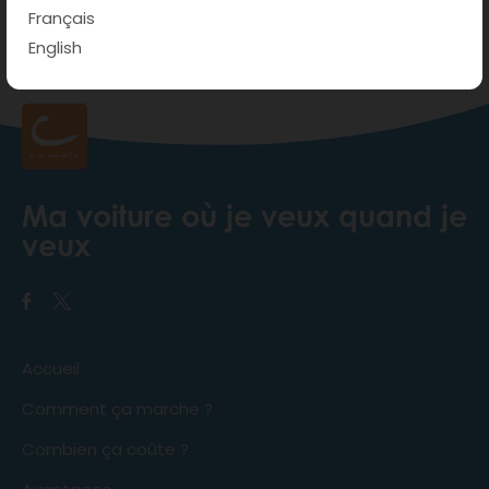
Français
English
Ma voiture où je veux quand je
veux
Accueil
Comment ça marche ?
Combien ça coûte ?