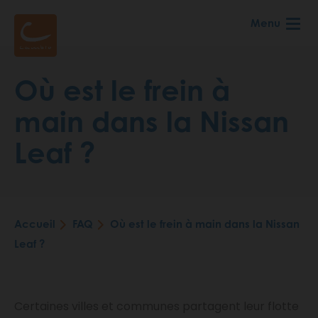
Aller
Menu
au
contenu
principal
Où est le frein à
main dans la Nissan
Leaf ?
Accueil
FAQ
Où est le frein à main dans la Nissan
Fil
Leaf ?
d'Ariane
Certaines villes et communes partagent leur flotte