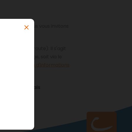
'appliquent. Nous vous invitons
ncerné.
qué sur l'autoroute): Il s'agit
 votre passage, soit via le
s trouverez
plus d'informations
el assorti
de frais