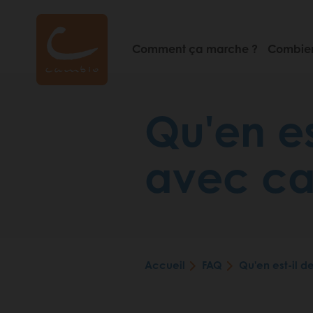
Aller
au
contenu
Comment ça marche ?
Combien
principal
Qu'en es
avec ca
Accueil
FAQ
Qu'en est-il 
Fil
d'Ariane