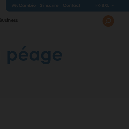
MyCambio
S'inscrire
Contact
FR-BXL
Business
 à péage