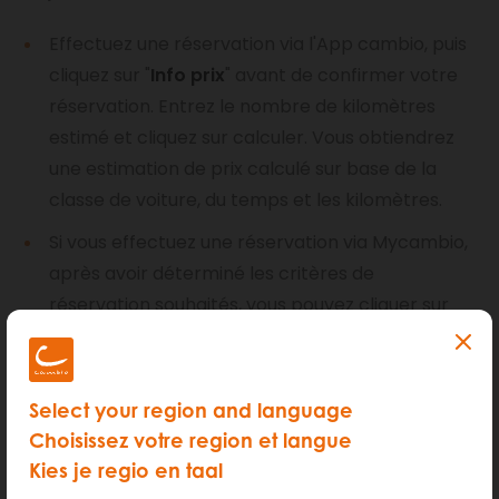
Effectuez une réservation via l'App cambio, puis
cliquez sur "
Info prix
" avant de confirmer votre
réservation. Entrez le nombre de kilomètres
estimé et cliquez sur calculer. Vous obtiendrez
une estimation de prix calculé sur base de la
classe de voiture, du temps et les kilomètres.
Si vous effectuez une réservation via Mycambio,
après avoir déterminé les critères de
réservation souhaités, vous pouvez cliquer sur
"
Calculer le prix
" et saisir le nombre de
kilomètres estimés. Vous obtiendrez une
estimation de prix calculé sur base de la classe
Select your region and language
de voiture, du temps et des kilométrage .
Choisissez votre region et langue
Kies je regio en taal
INFO : le prix exact sera calculé après chaque