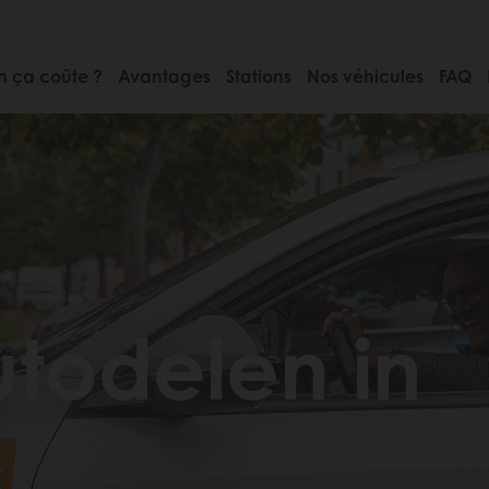
 ça coûte ?
Avantages
Stations
Nos véhicules
FAQ
todelen in