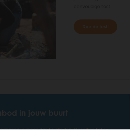
eenvoudige test.
Doe de test!
bod in jouw buurt
ertuigen in meer dan 90 steden. Gezellige tête-