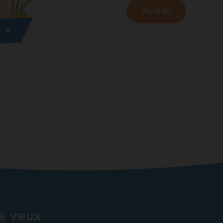
Word lid
je veux