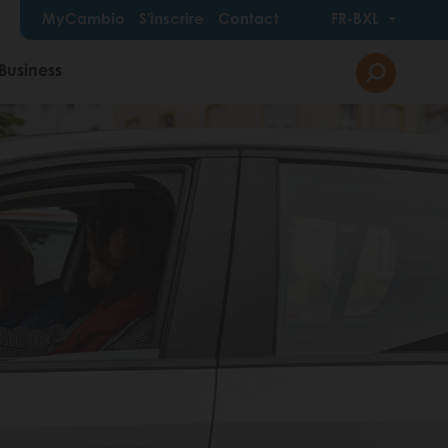
MyCambio
S'inscrire
Contact
FR-BXL
Business