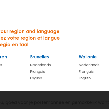
xe met zeven? Ons wagenpark staat 24/7 voor je
klaar.
your region and language
sez votre region et langue
regio en taal
ren
Bruxelles
Wallonie
ds
Nederlands
Nederlands
Français
Français
 auto zonder z
English
English
u, goed voor je portemonnee én gemakkelijk want 