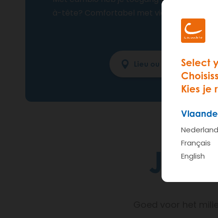
à-tête? Comfortabel met vier of ruime lu
Select 
Choisis
Kies je 
Vlaande
Nederlan
Français
Jouw
English
Goed voor het milie