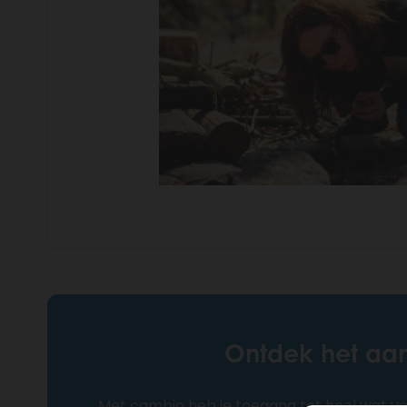
Ontdek het aan
Met cambio heb je toegang tot heel wat vo