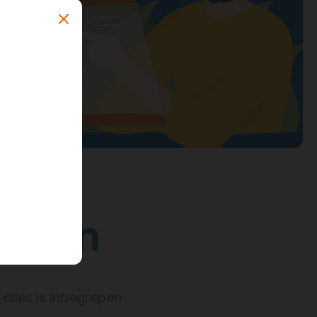
orgen
alles is inbegrepen.