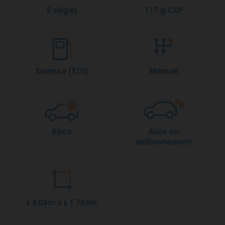
5 sièges
117 g CO²
Essence (E10)
Manuel
Airco
Aide au
stationnement
L 4.06m x L 1.765m