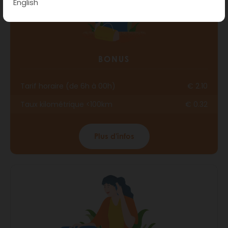
English
BONUS
Tarif horaire (de 6h à 00h)
€ 2.10
Taux kilométrique <100km
€ 0.32
Plus d'infos