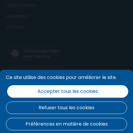
L'App cambio
MyCambio
S'inscrire
Ce site utilise des cookies pour améliorer le site.
Accepter tous les cookies
Refuser tous les cookies
Conditions générales
.
politique de cookies
.
Politique
Préférences en matière de cookies
de confidentialité
.