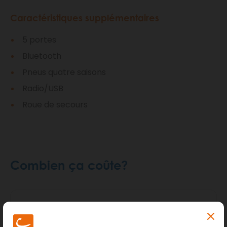
Caractéristiques supplémentaires
5 portes
Bluetooth
Pneus quatre saisons
Radio/USB
Roue de secours
Combien ça coûte?