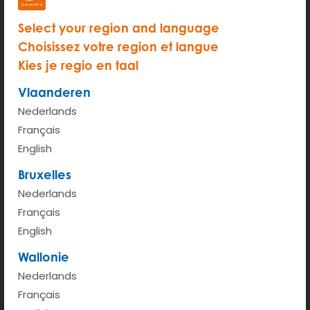
Select your region and language
Choisissez votre region et langue
Kies je regio en taal
START
Vlaanderen
Nederlands
Tarif horaire (de 6h à 00h)
€ 2.35
Français
English
Taux kilométrique <100km
€ 0.41
Bruxelles
Nederlands
Plus d'infos
Français
English
Wallonie
Nederlands
Français