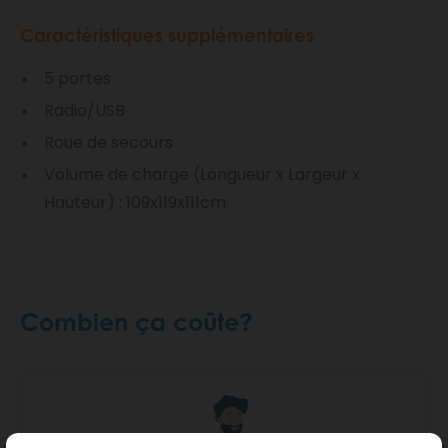
Caractéristiques supplémentaires
5 portes
Radio/USB
Roue de secours
Volume de charge (Longueur x Largeur x
Hauteur) : 109x119x111cm
Combien ça coûte?