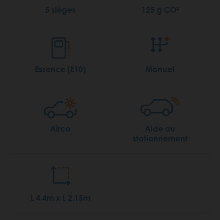
5 sièges
125 g CO²
Essence (E10)
Manuel
Airco
Aide au
stationnement
L 4.4m x L 2.15m