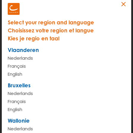
Select your region and language
Choisissez votre region et langue
START
Kies je regio en taal
Vlaanderen
Tarif horaire (de 6h à 00h)
€ 3.5
Nederlands
Taux kilométrique <100km
€ 0.45
Français
English
Plus d'infos
Bruxelles
Nederlands
Français
English
Wallonie
Nederlands