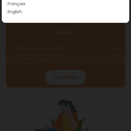
Français
English
BONUS
Tarif horaire (de 6h à 00h)
€ 2.8
Taux kilométrique <100km
€ 0.38
Plus d'infos