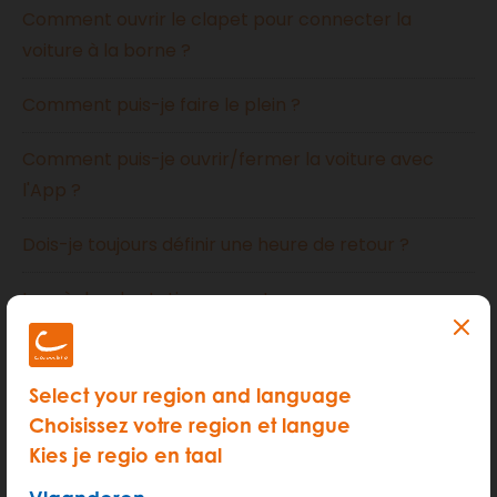
Comment ouvrir le clapet pour connecter la
voiture à la borne ?
Comment puis-je faire le plein ?
Comment puis-je ouvrir/fermer la voiture avec
l'App ?
Dois-je toujours définir une heure de retour ?
Les règles de stationnement
Puis-je prolonger, raccourcir ou annuler une
réservation ?
Select your region and language
Choisissez votre region et langue
Que faire si ma place de parking cambio est
Kies je regio en taal
occupée ?