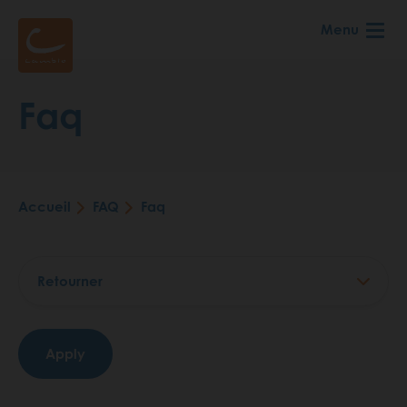
Aller
Menu
au
contenu
principal
Faq
Accueil
FAQ
Faq
Fil
d'Ariane