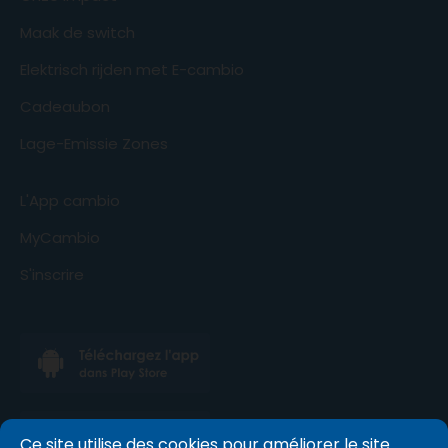
Maak de switch
Elektrisch rijden met E-cambio
Cadeaubon
Lage-Emissie Zones
L'App cambio
MyCambio
S'inscrire
Ce site utilise des cookies pour améliorer le site.